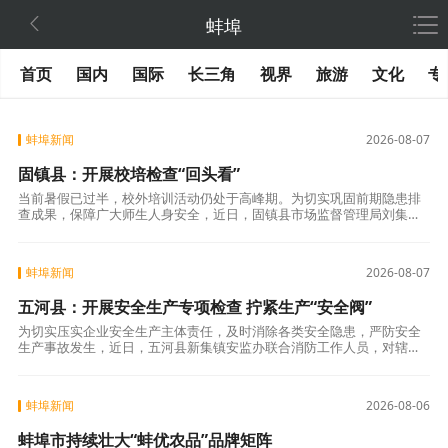

蚌埠
首页
国内
国际
长三角
视界
旅游
文化
专
蚌埠新闻
2026-08-07
固镇县：开展校培检查“回头看”
当前暑假已过半，校外培训活动仍处于高峰期。为切实巩固前期隐患排
查成果，保障广大师生人身安全，近日，固镇县市场监督管理局刘集所
联合教育部门，对辖区校外培训机构开展安全检查“回头看”行动。此次
行动对照前期
蚌埠新闻
2026-08-07
五河县：开展安全生产专项检查 拧紧生产“安全阀”
为切实压实企业安全生产主体责任，及时消除各类安全隐患，严防安全
生产事故发生，近日，五河县新集镇安监办联合消防工作人员，对辖区
家纺四件套加工厂房及工贸企业开展安全生产专项检查，筑牢企业生产
安全防线。聚焦
蚌埠新闻
2026-08-06
蚌埠市持续壮大“蚌优农品”品牌矩阵