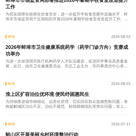
蚌埠市市场监管局部署推进2026年暑期学校食堂改造提升
工作
为切实保障在校师生饮食安全，进一步提升学校食堂硬件设施水平，蚌
埠市市场监管局于近期组织开展2026年暑期学校食堂改造提升工作。经
全面摸排与梳理，全市共有43家学校食堂列入2026年暑期改造提升名
单，计
蚌埠
2026-08-03
2026年蚌埠市卫生健康系统药学（药学门诊方向）竞赛成
功举办
为进一步加强我市医疗机构药学人才队伍建设，促进药学事业高质量发
展，近日，由市卫生健康委员会、市总工会主办，市药事质控中心承办
的全市卫生健康系统药学（药学门诊方向）竞赛在市第一人民医院成功
举办。全市10
蚌埠
2026-08-03
淮上区扩容泊位优环境 便民纾困惠民生
为持续推进城市精细化、品质化管理，切实回应群众急难愁盼问题，有
效破解城区泊位不足、泊位不规范、标线模糊混乱等突出问题，淮上区
坚持“科学规划、动态调整、便民惠民”原则，全面开展停车标线重新施
划与秩序规范
蚌埠
2026-07-31
蚌山区开展美丽乡村环境整治行动