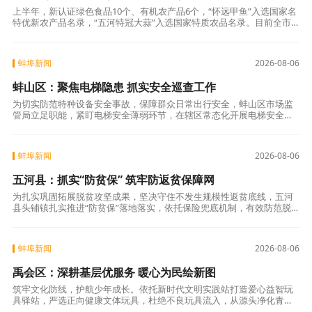
上半年，新认证绿色食品10个、有机农产品6个，“怀远甲鱼”入选国家名
特优新农产品名录，“五河特冠大蒜”入选国家特质农品名录。目前全市
累计认证“三品一标”214个，入选“皖美农品”品牌49个。壮大特色发
蚌埠新闻
2026-08-06
蚌山区：聚焦电梯隐患 抓实安全巡查工作
为切实防范特种设备安全事故，保障群众日常出行安全，蚌山区市场监
管局立足职能，紧盯电梯安全薄弱环节，在辖区常态化开展电梯安全巡
查工作。一是全面覆盖。巡查重点覆盖住宅小区、商业综合体、医院等
人员密集场所在
蚌埠新闻
2026-08-06
五河县：抓实“防贫保” 筑牢防返贫保障网
为扎实巩固拓展脱贫攻坚成果，坚决守住不发生规模性返贫底线，五河
县头铺镇扎实推进“防贫保”落地落实，依托保险兜底机制，有效防范脱
贫户、监测户因病、意外、产业受灾、子女就学等返贫风险，夯实乡村
振兴民生保障
蚌埠新闻
2026-08-06
禹会区：深耕基层优服务 暖心为民绘新图
筑牢文化防线，护航少年成长。依托新时代文明实践站打造爱心益智玩
具驿站，严选正向健康文体玩具，杜绝不良玩具流入，从源头净化青少
年文娱环境。组建“扫黄打非”志愿巡查队，常态化排查沿街商铺，严查