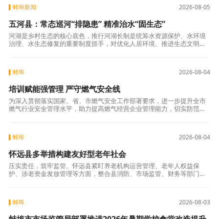
蚌埠新闻
2026-08-05
五河县：常态巡河“排隐患” 精准治水“固生态”
河湖是乡村生态的核心底色，推行河湖长制是统筹水资源保护、水环境
治理、水生态修复的重要制度抓手，对优化人居环境、推进生态文明建
设意义深远。为推动制度落地见效，五河县浍南镇压实管护责任、规范
履职标准、细化
蚌埠
2026-08-04
培训赋能强管理 严守燃气安全线
为深入贯彻落实国家、省、市燃气安全工作部署要求，进一步提升全市
燃气行业安全管理水平，助力提高燃气经营企业管理能力，切实防范化
解燃气安全风险，保障人民群众生命财产安全，近日，蚌埠市燃气安全
暨燃气经营企业
蚌埠
2026-08-04
怀远县多举措构建友好型老年社会
压实责任，筑牢监管。怀远县紧盯养老机构运营管理、老年人权益保
护、涉老资金发放管理等方面，整合县消防、市场监管、财务等部门力
量，通过访实地、查安全、看名册、核账目等方式进行拉网式排查，重
点查纠违规领取高
蚌埠
2026-08-03