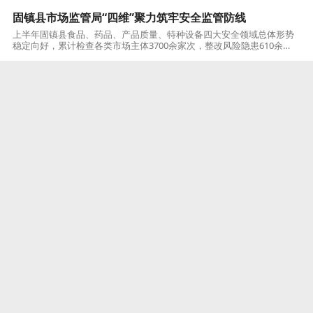
固镇县市场监管局“四维”聚力筑牢安全监管防线
上半年固镇县食品、药品、产品质量、特种设备四大安全领域总体形势
稳定向好，累计检查各类市场主体3700余家次，整改风险隐患610余
处，立案查处110余起，未发生重大安全责任事故。一是织密食品安全
“防护网
蚌埠
2026-07-29
淮上区扎实推进城乡居民养老保险待遇资格认证工作
为切实维护城乡居民养老保险基金安全，保障养老金按时足额发放，梅
桥镇多措并举、精准发力，扎实推进城乡居民养老保险待遇领取资格认
证工作。拓宽渠道，强化宣传引导 充分发挥村级微信群、朋友圈等线上
宣传阵地作用
蚌埠
2026-07-29
蚌山区：四员两师聚力赋能 精耕细治绘就老城治理新画卷
蚌山区青年街道以“虹号”党建品牌为核心，建强“四员两师”专业治理队
伍，整合法治、调解、民生、志愿多元力量，精准破解老旧小区矛盾
多、商圈治理杂、民生服务细等难题，以专业化、精细化服务打通基层
治理“最后一
蚌埠
2026-07-29
五河县：深耕田间守底线 绿色赋能促振兴