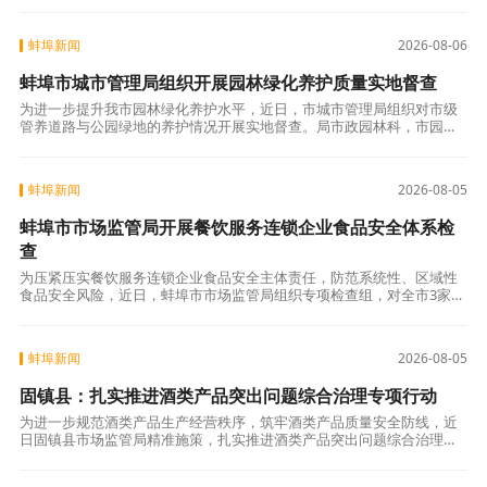
盗版读物、违
蚌埠新闻
2026-08-06
蚌埠市城市管理局组织开展园林绿化养护质量实地督查
为进一步提升我市园林绿化养护水平，近日，市城市管理局组织对市级
管养道路与公园绿地的养护情况开展实地督查。局市政园林科，市园林
处、市运管服指挥中心参加督查。督查行动分两组同步展开。第一组随
机抽查了东海大
蚌埠新闻
2026-08-05
蚌埠市市场监管局开展餐饮服务连锁企业食品安全体系检
查
为压紧压实餐饮服务连锁企业食品安全主体责任，防范系统性、区域性
食品安全风险，近日，蚌埠市市场监管局组织专项检查组，对全市3家餐
饮服务连锁企业总部及15家门店开展体系检查。检查中，检查组坚持监
管与服务并
蚌埠新闻
2026-08-05
固镇县：扎实推进酒类产品突出问题综合治理专项行动
为进一步规范酒类产品生产经营秩序，筑牢酒类产品质量安全防线，近
日固镇县市场监管局精准施策，扎实推进酒类产品突出问题综合治理专
项行动，全链条规范酒类生产经营行为。靶向施治，聚焦五大重点精准
发力。严厉打击