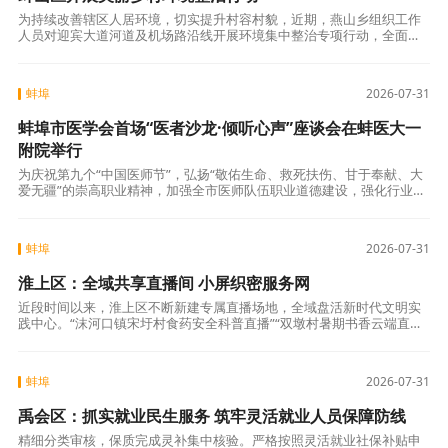
为持续改善辖区人居环境，切实提升村容村貌，近期，燕山乡组织工作
人员对迎宾大道河道及机场路沿线开展环境集中整治专项行动，全面清
理河道漂浮物、田间秸秆堆积物，以实际行动筑牢生态宜居防线。聚力
河道整治，提升
蚌埠
2026-07-31
蚌埠市医学会首场“医者沙龙·倾听心声”座谈会在蚌医大一
附院举行
为庆祝第九个“中国医师节”，弘扬“敬佑生命、救死扶伤、甘于奉献、大
爱无疆”的崇高职业精神，加强全市医师队伍职业道德建设，强化行业自
律，蚌埠市医学会于7月29日下午，首场“医者沙龙·倾听心声”——会长与
蚌埠
2026-07-31
淮上区：全域共享直播间 小屏织密服务网
近段时间以来，淮上区不断新建专属直播场地，全域盘活新时代文明实
践中心。“沫河口镇宋圩村食药安全科普直播”“双墩村暑期书香云端直播”
“淮滨街道未成年人保护普法直播”“曹老集镇乡土助农宣讲直播”接连开
播，
蚌埠
2026-07-31
禹会区：抓实就业民生服务 筑牢灵活就业人员保障防线
精细分类审核，保质完成灵补集中核验。严格按照灵活就业社保补贴申