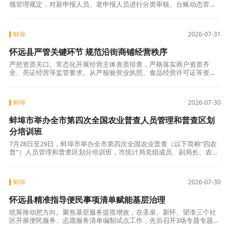
领管理规定，对新申报人员、老申报人员进行分类审核、台账动态管
理，通过查询社保缴费情况、个人所得税、营业执照等方式进行数据比
对，守牢灵补申领
蚌埠
2026-07-31
怀远县严管关键环节 规范沿街商铺经营秩序
严把资质关口。常态化开展经营主体资质排查，严格落实商户资质齐
全、亮证经营等监管要求。从严核验营业执照、食品经营许可证等资质
材料，聚焦副食零售、餐饮门店、日用百货等重点业态，整治无照经
营、证照过期、亮证
蚌埠
2026-07-30
蚌埠市举办全市第四次全国农业普查人员管理和普查区划
分培训班
7月28日至29日，蚌埠市举办全市第四次全国农业普查（以下简称“四农
普”）人员管理和普查区划分培训班，市统计局党组成员、副局长、农普
办主任蒋可出席培训班并讲话。此次培训传达学习了国家、安徽省“四农
普”
蚌埠
2026-07-30
怀远县精准指导便民事项清单赋能基层治理
统筹推动把方向。聚焦基层服务提质增效，在圣泉、新怀、望淮三个社
区开展便民服务、志愿服务清单编制试点工作，先后召开3场专题专题部
署会议，细化任务、划定时间节点，联动县直职能部门逐条审核清单内