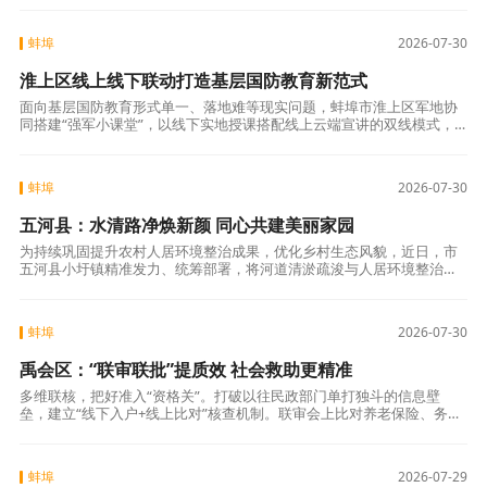
容，兼顾政策
蚌埠
2026-07-30
淮上区线上线下联动打造基层国防教育新范式
面向基层国防教育形式单一、落地难等现实问题，蚌埠市淮上区军地协
同搭建“强军小课堂”，以线下实地授课搭配线上云端宣讲的双线模式，
把国防知识、拥军政策送到社区居民身边，让全民国防教育扎根基层日
常，走出本土
蚌埠
2026-07-30
五河县：水清路净焕新颜 同心共建美丽家园
为持续巩固提升农村人居环境整治成果，优化乡村生态风貌，近日，市
五河县小圩镇精准发力、统筹部署，将河道清淤疏浚与人居环境整治、
农村道路养护深度融合，靶向整治乡村环境突出问题，全方位提升村容
村貌，打造干净
蚌埠
2026-07-30
禹会区：“联审联批”提质效 社会救助更精准
多维联核，把好准入“资格关”。打破以往民政部门单打独斗的信息壁
垒，建立“线下入户+线上比对”核查机制。联审会上比对养老保险、务工
就业及工伤保险待遇数据，核实残疾等级评定真实性，村级包组干部逐
户陈述家庭
蚌埠
2026-07-29