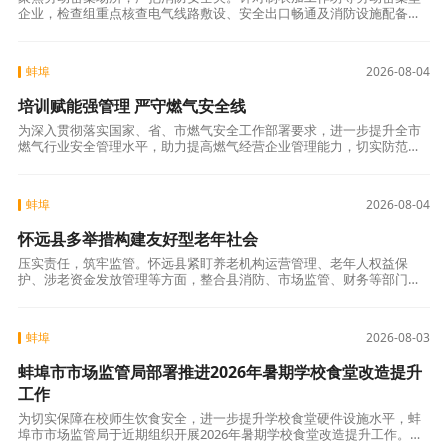
企业，检查组重点核查电气线路敷设、安全出口畅通及消防设施配备情
况。现场排查发现电动自行车违规入室停放、灭火器过期失效、照明线
路未穿管等隐患
蚌埠
2026-08-04
培训赋能强管理 严守燃气安全线
为深入贯彻落实国家、省、市燃气安全工作部署要求，进一步提升全市
燃气行业安全管理水平，助力提高燃气经营企业管理能力，切实防范化
解燃气安全风险，保障人民群众生命财产安全，近日，蚌埠市燃气安全
暨燃气经营企业
蚌埠
2026-08-04
怀远县多举措构建友好型老年社会
压实责任，筑牢监管。怀远县紧盯养老机构运营管理、老年人权益保
护、涉老资金发放管理等方面，整合县消防、市场监管、财务等部门力
量，通过访实地、查安全、看名册、核账目等方式进行拉网式排查，重
点查纠违规领取高
蚌埠
2026-08-03
蚌埠市市场监管局部署推进2026年暑期学校食堂改造提升
工作
为切实保障在校师生饮食安全，进一步提升学校食堂硬件设施水平，蚌
埠市市场监管局于近期组织开展2026年暑期学校食堂改造提升工作。经