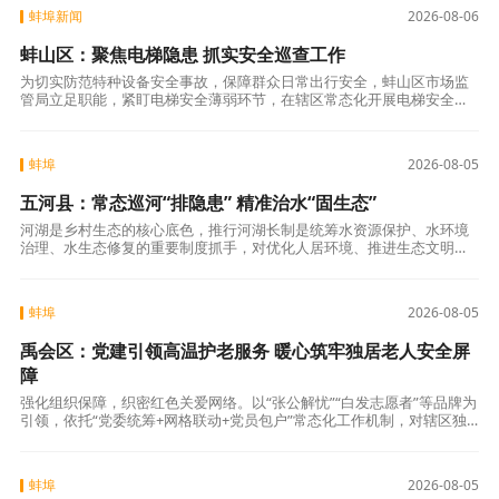
蚌埠新闻
2026-08-06
蚌山区：聚焦电梯隐患 抓实安全巡查工作
为切实防范特种设备安全事故，保障群众日常出行安全，蚌山区市场监
管局立足职能，紧盯电梯安全薄弱环节，在辖区常态化开展电梯安全巡
查工作。一是全面覆盖。巡查重点覆盖住宅小区、商业综合体、医院等
人员密集场所在
蚌埠
2026-08-05
五河县：常态巡河“排隐患” 精准治水“固生态”
河湖是乡村生态的核心底色，推行河湖长制是统筹水资源保护、水环境
治理、水生态修复的重要制度抓手，对优化人居环境、推进生态文明建
设意义深远。为推动制度落地见效，五河县浍南镇压实管护责任、规范
履职标准、细化
蚌埠
2026-08-05
禹会区：党建引领高温护老服务 暖心筑牢独居老人安全屏
障
强化组织保障，织密红色关爱网络。以“张公解忧”“白发志愿者”等品牌为
引领，依托“党委统筹+网格联动+党员包户”常态化工作机制，对辖区独
居老人开展全覆盖摸排建档，建立“一人一档”专属关爱台账，登记联系
方
蚌埠
2026-08-05