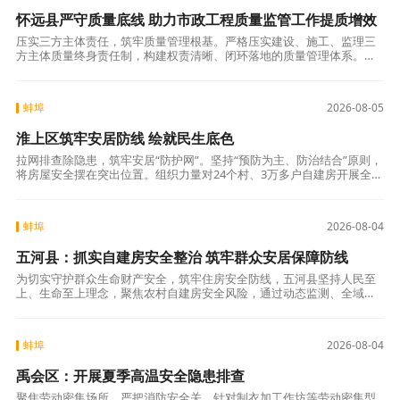
怀远县严守质量底线 助力市政工程质量监管工作提质增效
压实三方主体责任，筑牢质量管理根基。严格压实建设、施工、监理三
方主体质量终身责任制，构建权责清晰、闭环落地的质量管理体系。今
年以来监督检查在建项目46个，约谈11起，违法违规线索移交处罚3起。
细化全程
蚌埠
2026-08-05
淮上区筑牢安居防线 绘就民生底色
拉网排查除隐患，筑牢安居“防护网”。坚持“预防为主、防治结合”原则，
将房屋安全摆在突出位置。组织力量对24个村、3万多户自建房开展全覆
盖拉网式排查，聚焦主体结构关键环节，同步深入排查消防隐患。通过
建立
蚌埠
2026-08-04
五河县：抓实自建房安全整治 筑牢群众安居保障防线
为切实守护群众生命财产安全，筑牢住房安全防线，五河县坚持人民至
上、生命至上理念，聚焦农村自建房安全风险，通过动态监测、全域排
查、分类整治的工作举措，扎实推进自建房安全专项整治工作，全力守
住“危房不住人
蚌埠
2026-08-04
禹会区：开展夏季高温安全隐患排查
聚焦劳动密集场所，严把消防安全关。针对制衣加工作坊等劳动密集型