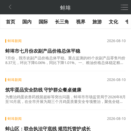

蚌埠
首页
国内
国际
长三角
视界
旅游
文化
专
蚌埠新闻
2026-08-10
蚌埠市七月份农副产品价格总体平稳
7月份，我市农副产品价格总体平稳。重点监测的85个农副产品零售均价
8.37元，环比下降0.06%，同比下降1.01%。一、粮油价格总体稳定粮食
零售均价每斤2.42元，环比持平，同比下降1.69%。食用
蚌埠新闻
2026-08-10
筑牢蛋品安全防线 守护群众餐桌健康
为整治鸡蛋农兽药残留超标等突出问题，蚌埠市市场监管局于2026年8月
至10月底，在全市开展为期三个月鸡蛋质量安全专项整治，聚焦全链条
管控推出多项举措，切实守护群众日常饮食安全。本次整治覆盖农贸市
场、商
蚌埠新闻
2026-08-10
蚌山区：联合执法守底线 规范托管护成长