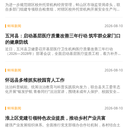
为进一步规范辖区校外托管机构经营管理，蚌山区市场监管局牵头，联
合多部门组建专项联合检查组，对辖区校外托管机构开展安全生产与规
范经营全覆盖实地检查。一是严守安全生产底线。重点核查消防器材配
备、安全疏散通
蚌埠新闻
2026-08-10
五河县：启动基层医疗质量改善三年行动 筑牢群众家门口
的健康防线
近日，五河县卫健委召开基层医疗卫生机构医疗质量改善三年行动
（2026—2028年）部署会议，全面启动基层医疗提质工程，着力补齐基
层诊疗短板，推动县、乡、村医疗服务同质化，切实畅通分级诊疗惠民
的“最后一
蚌埠新闻
2026-08-10
怀远县多维抓实校园育人工作
法治科普赋能。统筹法治教育与科普实践双向发力，联合县关工委常态
化开展“银发护航 青春同行”法治宣讲，围绕未成年人保护、校园安全、
防欺凌、防溺水等内容以案释法，强化青少年法治观念与自护能力。通
过“科技点
蚌埠新闻
2026-08-10
淮上区党建引领特色农业提质，推动乡村产业共富
建强产业发展组织体系。全面推行党支部领办合作社机制，各村结合土