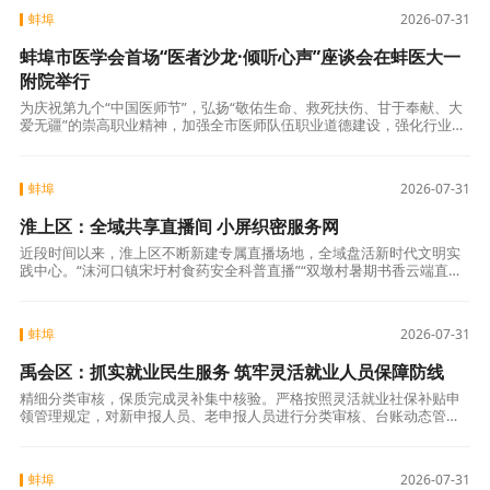
蚌埠
2026-07-31
蚌埠市医学会首场“医者沙龙·倾听心声”座谈会在蚌医大一
附院举行
为庆祝第九个“中国医师节”，弘扬“敬佑生命、救死扶伤、甘于奉献、大
爱无疆”的崇高职业精神，加强全市医师队伍职业道德建设，强化行业自
律，蚌埠市医学会于7月29日下午，首场“医者沙龙·倾听心声”——会长与
蚌埠
2026-07-31
淮上区：全域共享直播间 小屏织密服务网
近段时间以来，淮上区不断新建专属直播场地，全域盘活新时代文明实
践中心。“沫河口镇宋圩村食药安全科普直播”“双墩村暑期书香云端直播”
“淮滨街道未成年人保护普法直播”“曹老集镇乡土助农宣讲直播”接连开
播，
蚌埠
2026-07-31
禹会区：抓实就业民生服务 筑牢灵活就业人员保障防线
精细分类审核，保质完成灵补集中核验。严格按照灵活就业社保补贴申
领管理规定，对新申报人员、老申报人员进行分类审核、台账动态管
理，通过查询社保缴费情况、个人所得税、营业执照等方式进行数据比
对，守牢灵补申领
蚌埠
2026-07-31