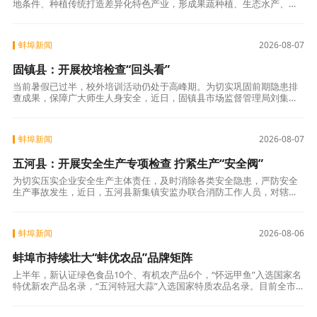
地条件、种植传统打造差异化特色产业，形成果蔬种植、生态水产、林
下种植多元发展布局。镇村党员干部包联种养大户、家庭农场，全程跟
进产业发展难题
蚌埠新闻
2026-08-07
固镇县：开展校培检查“回头看”
当前暑假已过半，校外培训活动仍处于高峰期。为切实巩固前期隐患排
查成果，保障广大师生人身安全，近日，固镇县市场监督管理局刘集所
联合教育部门，对辖区校外培训机构开展安全检查“回头看”行动。此次
行动对照前期
蚌埠新闻
2026-08-07
五河县：开展安全生产专项检查 拧紧生产“安全阀”
为切实压实企业安全生产主体责任，及时消除各类安全隐患，严防安全
生产事故发生，近日，五河县新集镇安监办联合消防工作人员，对辖区
家纺四件套加工厂房及工贸企业开展安全生产专项检查，筑牢企业生产
安全防线。聚焦
蚌埠新闻
2026-08-06
蚌埠市持续壮大“蚌优农品”品牌矩阵
上半年，新认证绿色食品10个、有机农产品6个，“怀远甲鱼”入选国家名
特优新农产品名录，“五河特冠大蒜”入选国家特质农品名录。目前全市
累计认证“三品一标”214个，入选“皖美农品”品牌49个。壮大特色发