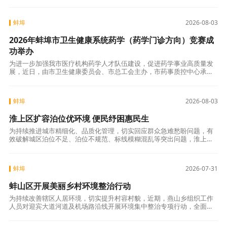
全面摸排与梳理，全市共有43家学校食堂列入2026年暑期改造提升名
单，计
蚌埠
2026-08-03
2026年蚌埠市卫生健康系统药学（药学门诊方向）竞赛成
功举办
为进一步加强我市医疗机构药学人才队伍建设，促进药学事业高质量发
展，近日，由市卫生健康委员会、市总工会主办，市药事质控中心承办
的全市卫生健康系统药学（药学门诊方向）竞赛在市第一人民医院成功
举办。全市10
蚌埠
2026-08-03
淮上区扩容泊位优环境 便民纾困惠民生
为持续推进城市精细化、品质化管理，切实回应群众急难愁盼问题，有
效破解城区泊位不足、泊位不规范、标线模糊混乱等突出问题，淮上区
坚持“科学规划、动态调整、便民惠民”原则，全面开展停车标线重新施
划与秩序规范
蚌埠
2026-07-31
蚌山区开展美丽乡村环境整治行动
为持续改善辖区人居环境，切实提升村容村貌，近期，燕山乡组织工作
人员对迎宾大道河道及机场路沿线开展环境集中整治专项行动，全面清
理河道漂浮物、田间秸秆堆积物，以实际行动筑牢生态宜居防线。聚力
河道整治，提升