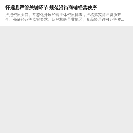
怀远县严管关键环节 规范沿街商铺经营秩序
严把资质关口。常态化开展经营主体资质排查，严格落实商户资质齐
全、亮证经营等监管要求。从严核验营业执照、食品经营许可证等资质
材料，聚焦副食零售、餐饮门店、日用百货等重点业态，整治无照经
营、证照过期、亮证
蚌埠
2026-07-30
蚌埠市举办全市第四次全国农业普查人员管理和普查区划
分培训班
7月28日至29日，蚌埠市举办全市第四次全国农业普查（以下简称“四农
普”）人员管理和普查区划分培训班，市统计局党组成员、副局长、农普
办主任蒋可出席培训班并讲话。此次培训传达学习了国家、安徽省“四农
普”
蚌埠
2026-07-30
怀远县精准指导便民事项清单赋能基层治理
统筹推动把方向。聚焦基层服务提质增效，在圣泉、新怀、望淮三个社
区开展便民服务、志愿服务清单编制试点工作，先后召开3场专题专题部
署会议，细化任务、划定时间节点，联动县直职能部门逐条审核清单内
容，兼顾政策
蚌埠
2026-07-30
淮上区线上线下联动打造基层国防教育新范式