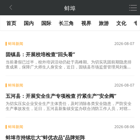

蚌埠
首页
国内
国际
长三角
视界
旅游
文化
专
蚌埠新闻
2026-08-07
固镇县：开展校培检查“回头看”
当前暑假已过半，校外培训活动仍处于高峰期。为切实巩固前期隐患排
查成果，保障广大师生人身安全，近日，固镇县市场监督管理局刘集所
联合教育部门，对辖区校外培训机构开展安全检查“回头看”行动。此次
行动对照前期
蚌埠新闻
2026-08-07
五河县：开展安全生产专项检查 拧紧生产“安全阀”
为切实压实企业安全生产主体责任，及时消除各类安全隐患，严防安全
生产事故发生，近日，五河县新集镇安监办联合消防工作人员，对辖区
家纺四件套加工厂房及工贸企业开展安全生产专项检查，筑牢企业生产
安全防线。聚焦
蚌埠新闻
2026-08-06
蚌埠市持续壮大“蚌优农品”品牌矩阵