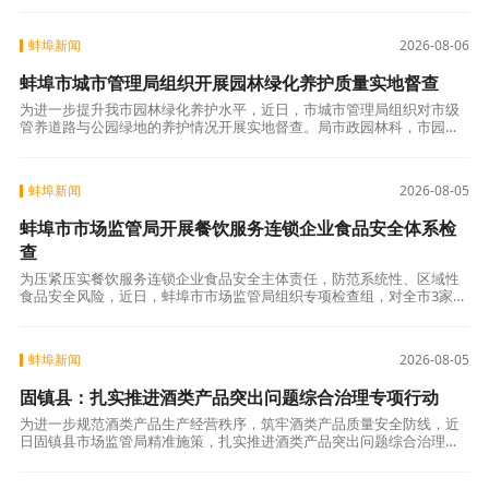
盗版读物、违
蚌埠新闻
2026-08-06
蚌埠市城市管理局组织开展园林绿化养护质量实地督查
为进一步提升我市园林绿化养护水平，近日，市城市管理局组织对市级
管养道路与公园绿地的养护情况开展实地督查。局市政园林科，市园林
处、市运管服指挥中心参加督查。督查行动分两组同步展开。第一组随
机抽查了东海大
蚌埠新闻
2026-08-05
蚌埠市市场监管局开展餐饮服务连锁企业食品安全体系检
查
为压紧压实餐饮服务连锁企业食品安全主体责任，防范系统性、区域性
食品安全风险，近日，蚌埠市市场监管局组织专项检查组，对全市3家餐
饮服务连锁企业总部及15家门店开展体系检查。检查中，检查组坚持监
管与服务并
蚌埠新闻
2026-08-05
固镇县：扎实推进酒类产品突出问题综合治理专项行动
为进一步规范酒类产品生产经营秩序，筑牢酒类产品质量安全防线，近
日固镇县市场监管局精准施策，扎实推进酒类产品突出问题综合治理专
项行动，全链条规范酒类生产经营行为。靶向施治，聚焦五大重点精准
发力。严厉打击