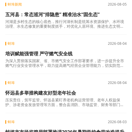
蚌埠新闻
2026-08-05
五河县：常态巡河“排隐患” 精准治水“固生态”
河湖是乡村生态的核心底色，推行河湖长制是统筹水资源保护、水环境
治理、水生态修复的重要制度抓手，对优化人居环境、推进生态文明建
设意义深远。为推动制度落地见效，五河县浍南镇压实管护责任、规范
履职标准、细化
蚌埠
2026-08-04
培训赋能强管理 严守燃气安全线
为深入贯彻落实国家、省、市燃气安全工作部署要求，进一步提升全市
燃气行业安全管理水平，助力提高燃气经营企业管理能力，切实防范化
解燃气安全风险，保障人民群众生命财产安全，近日，蚌埠市燃气安全
暨燃气经营企业
蚌埠
2026-08-04
怀远县多举措构建友好型老年社会
压实责任，筑牢监管。怀远县紧盯养老机构运营管理、老年人权益保
护、涉老资金发放管理等方面，整合县消防、市场监管、财务等部门力
量，通过访实地、查安全、看名册、核账目等方式进行拉网式排查，重
点查纠违规领取高
蚌埠
2026-08-03