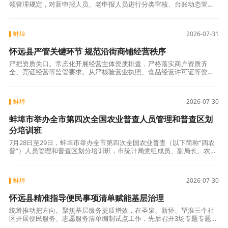
领管理规定，对新申报人员、老申报人员进行分类审核、台账动态管
理，通过查询社保缴费情况、个人所得税、营业执照等方式进行数据比
对，守牢灵补申领
蚌埠
2026-07-31
怀远县严管关键环节 规范沿街商铺经营秩序
严把资质关口。常态化开展经营主体资质排查，严格落实商户资质齐
全、亮证经营等监管要求。从严核验营业执照、食品经营许可证等资质
材料，聚焦副食零售、餐饮门店、日用百货等重点业态，整治无照经
营、证照过期、亮证
蚌埠
2026-07-30
蚌埠市举办全市第四次全国农业普查人员管理和普查区划
分培训班
7月28日至29日，蚌埠市举办全市第四次全国农业普查（以下简称“四农
普”）人员管理和普查区划分培训班，市统计局党组成员、副局长、农普
办主任蒋可出席培训班并讲话。此次培训传达学习了国家、安徽省“四农
普”
蚌埠
2026-07-30
怀远县精准指导便民事项清单赋能基层治理
统筹推动把方向。聚焦基层服务提质增效，在圣泉、新怀、望淮三个社
区开展便民服务、志愿服务清单编制试点工作，先后召开3场专题专题部
署会议，细化任务、划定时间节点，联动县直职能部门逐条审核清单内