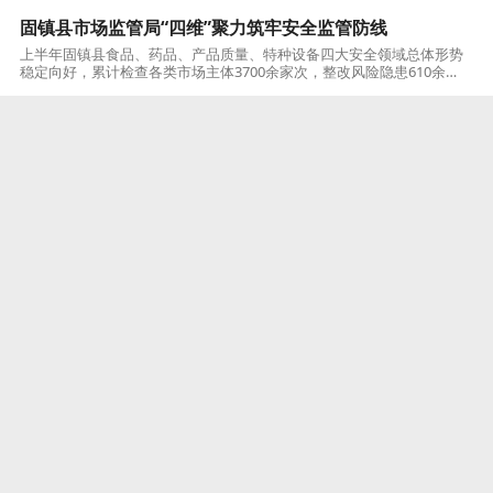
固镇县市场监管局“四维”聚力筑牢安全监管防线
上半年固镇县食品、药品、产品质量、特种设备四大安全领域总体形势
稳定向好，累计检查各类市场主体3700余家次，整改风险隐患610余
处，立案查处110余起，未发生重大安全责任事故。一是织密食品安全
“防护网
蚌埠
2026-07-29
淮上区扎实推进城乡居民养老保险待遇资格认证工作
为切实维护城乡居民养老保险基金安全，保障养老金按时足额发放，梅
桥镇多措并举、精准发力，扎实推进城乡居民养老保险待遇领取资格认
证工作。拓宽渠道，强化宣传引导 充分发挥村级微信群、朋友圈等线上
宣传阵地作用
蚌埠
2026-07-29
蚌山区：四员两师聚力赋能 精耕细治绘就老城治理新画卷
蚌山区青年街道以“虹号”党建品牌为核心，建强“四员两师”专业治理队
伍，整合法治、调解、民生、志愿多元力量，精准破解老旧小区矛盾
多、商圈治理杂、民生服务细等难题，以专业化、精细化服务打通基层
治理“最后一
蚌埠
2026-07-29
五河县：深耕田间守底线 绿色赋能促振兴