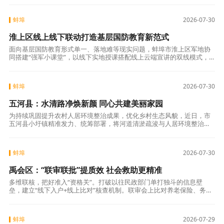
容，兼顾政策
蚌埠
2026-07-30
淮上区线上线下联动打造基层国防教育新范式
面向基层国防教育形式单一、落地难等现实问题，蚌埠市淮上区军地协
同搭建“强军小课堂”，以线下实地授课搭配线上云端宣讲的双线模式，
把国防知识、拥军政策送到社区居民身边，让全民国防教育扎根基层日
常，走出本土
蚌埠
2026-07-30
五河县：水清路净焕新颜 同心共建美丽家园
为持续巩固提升农村人居环境整治成果，优化乡村生态风貌，近日，市
五河县小圩镇精准发力、统筹部署，将河道清淤疏浚与人居环境整治、
农村道路养护深度融合，靶向整治乡村环境突出问题，全方位提升村容
村貌，打造干净
蚌埠
2026-07-30
禹会区：“联审联批”提质效 社会救助更精准
多维联核，把好准入“资格关”。打破以往民政部门单打独斗的信息壁
垒，建立“线下入户+线上比对”核查机制。联审会上比对养老保险、务工
就业及工伤保险待遇数据，核实残疾等级评定真实性，村级包组干部逐
户陈述家庭
蚌埠
2026-07-29