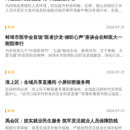
为持续改善辖区人居环境，切实提升村容村貌，近期，燕山乡组织工作
人员对迎宾大道河道及机场路沿线开展环境集中整治专项行动，全面清
理河道漂浮物、田间秸秆堆积物，以实际行动筑牢生态宜居防线。聚力
河道整治，提升
蚌埠
2026-07-31
蚌埠市医学会首场“医者沙龙·倾听心声”座谈会在蚌医大一
附院举行
为庆祝第九个“中国医师节”，弘扬“敬佑生命、救死扶伤、甘于奉献、大
爱无疆”的崇高职业精神，加强全市医师队伍职业道德建设，强化行业自
律，蚌埠市医学会于7月29日下午，首场“医者沙龙·倾听心声”——会长与
蚌埠
2026-07-31
淮上区：全域共享直播间 小屏织密服务网
近段时间以来，淮上区不断新建专属直播场地，全域盘活新时代文明实
践中心。“沫河口镇宋圩村食药安全科普直播”“双墩村暑期书香云端直播”
“淮滨街道未成年人保护普法直播”“曹老集镇乡土助农宣讲直播”接连开
播，
蚌埠
2026-07-31
禹会区：抓实就业民生服务 筑牢灵活就业人员保障防线
精细分类审核，保质完成灵补集中核验。严格按照灵活就业社保补贴申