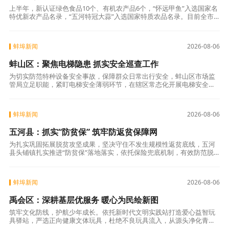
上半年，新认证绿色食品10个、有机农产品6个，“怀远甲鱼”入选国家名
特优新农产品名录，“五河特冠大蒜”入选国家特质农品名录。目前全市
累计认证“三品一标”214个，入选“皖美农品”品牌49个。壮大特色发
蚌埠新闻
2026-08-06
蚌山区：聚焦电梯隐患 抓实安全巡查工作
为切实防范特种设备安全事故，保障群众日常出行安全，蚌山区市场监
管局立足职能，紧盯电梯安全薄弱环节，在辖区常态化开展电梯安全巡
查工作。一是全面覆盖。巡查重点覆盖住宅小区、商业综合体、医院等
人员密集场所在
蚌埠新闻
2026-08-06
五河县：抓实“防贫保” 筑牢防返贫保障网
为扎实巩固拓展脱贫攻坚成果，坚决守住不发生规模性返贫底线，五河
县头铺镇扎实推进“防贫保”落地落实，依托保险兜底机制，有效防范脱
贫户、监测户因病、意外、产业受灾、子女就学等返贫风险，夯实乡村
振兴民生保障
蚌埠新闻
2026-08-06
禹会区：深耕基层优服务 暖心为民绘新图
筑牢文化防线，护航少年成长。依托新时代文明实践站打造爱心益智玩
具驿站，严选正向健康文体玩具，杜绝不良玩具流入，从源头净化青少
年文娱环境。组建“扫黄打非”志愿巡查队，常态化排查沿街商铺，严查